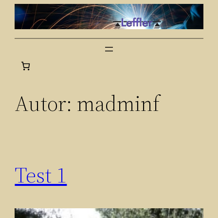
Zum
Inhalt
springen
Autor:
madminf
Test 1