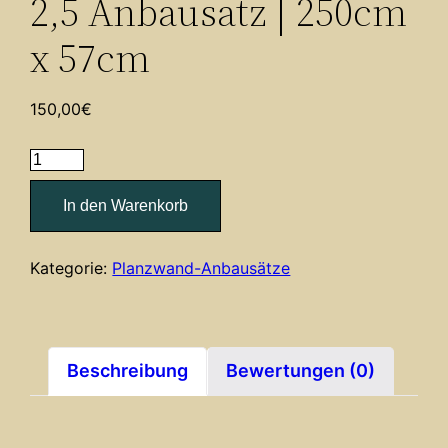
2,5 Anbausatz | 250cm
x 57cm
150,00
€
Pflanzwand
MURUS
In den Warenkorb
2,5
Anbausatz
|
Kategorie:
Planzwand-Anbausätze
250cm
x
57cm
Menge
Beschreibung
Bewertungen (0)